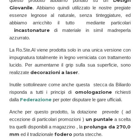
Design
questo prodotto abbiamo puntato su un
Giovanile
.
Abbiamo quindi utilizzato
le nostre pregiate
essenze legnose
al naturale, senza
tinteggiature,
ed
abbiamo arricchito il tutto mediante particolari
incastonature
di materiale in simil madreperla
azzurrato.
La Ro.Ste.Al viene prodotta solo in una unica versione con
impugnatura totalmente in legno verniciata con trattamento
lucido. P
er aumentarne il grip
sulla sua superficie, sono
decorazioni a laser
realizzate
.
Inutile sottolineare come anche questa stecca da Biliardo
omologazione
risponda a tutti i principi di
richiesti
Federazione
dalla
per poter disputare le gare ufficiali.
Anche per questo prodotto, l
a dotazione prevede (
ad
un puntale
eccezione di particolari promozioni )
a scelta
prolunga da 270,0
tra quelli disponibili a magazzino , la
mm
fodero
ed il tradizionale
porta stecche.